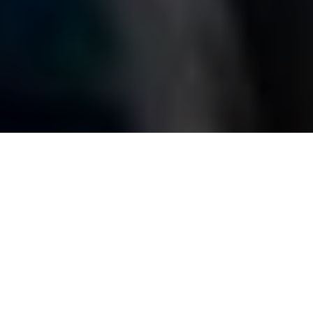
Share:
Se preferir, ouça o conteúdo desse post na
íntegra.