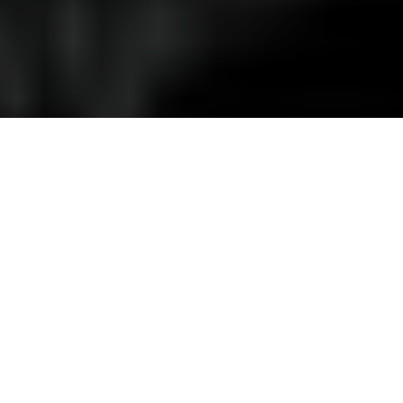
Share:
Olá, caro leitor do Blog da Impala. Esperamos que
esteja preparado para mais curiosidades e
histórias da relojoaria mundial. Bem-vindo mais
uma vez. Acomode-se e tenha uma excelente
leitura!